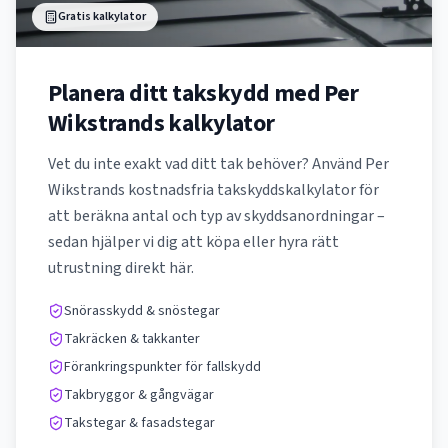
Gratis kalkylator
Planera ditt takskydd med Per
Wikstrands kalkylator
Vet du inte exakt vad ditt tak behöver? Använd Per
Wikstrands kostnadsfria takskyddskalkylator för
att beräkna antal och typ av skyddsanordningar –
sedan hjälper vi dig att köpa eller hyra rätt
utrustning direkt här.
Snörasskydd & snöstegar
Takräcken & takkanter
Förankringspunkter för fallskydd
Takbryggor & gångvägar
Takstegar & fasadstegar