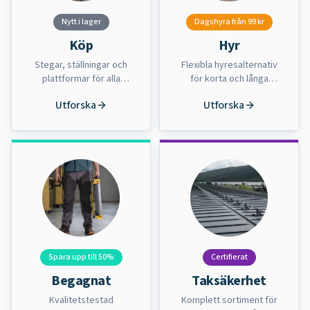
Nytt i lager
Dagshyra från 99 kr
Köp
Hyr
Stegar, ställningar och
Flexibla hyresalternativ
plattformar för alla
för korta och långa
behov
projekt
Utforska
Utforska
Spara upp till 50%
Certifierat
Begagnat
Taksäkerhet
Kvalitetstestad
Komplett sortiment för