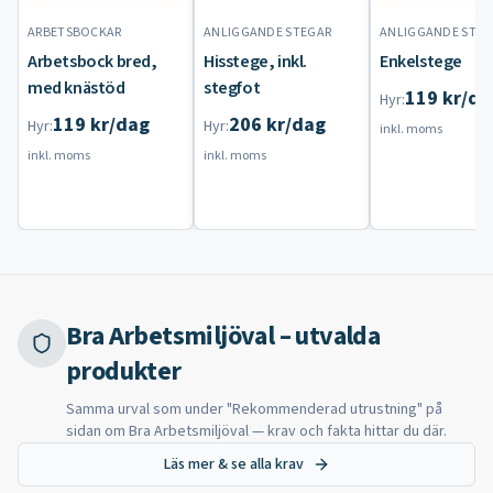
ARBETSBOCKAR
ANLIGGANDE STEGAR
ANLIGGANDE STEG
Arbetsbock bred,
Hisstege, inkl.
Enkelstege
med knästöd
stegfot
119
kr
/da
Hyr:
119
kr
/dag
206
kr
/dag
Hyr:
Hyr:
inkl. moms
inkl. moms
inkl. moms
Bra Arbetsmiljöval – utvalda
produkter
Samma urval som under "Rekommenderad utrustning" på
sidan om Bra Arbetsmiljöval — krav och fakta hittar du där.
Läs mer & se alla krav