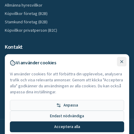
Allmänna hyresvillkor
Köpvillkor företag (B2B)
Stamkund företag (B2B)
Köpvillkor privatperson (B2C)
Kontakt
08-295030
Vi använder cookies
info@stegbolaget.com
Vi använder cookies för att förbättra din upplevelse, analysera
Adolfsbergsvägen 11, 167 68 Bromma
trafik och visa relevanta annonser. Genom att klicka "Acceptera
Visa vägbeskrivning →
alla" godkänner du användningen av alla cookies. Du kan också
anpassa dina inställningar.
Öppettider:
Måndag–Fredag 07:00–16:00
Anpassa
Endast nödvändiga
Acceptera alla
©
2026
Stegbolaget Sverige AB
. Alla rättigheter förbehållna.
Org.nr: