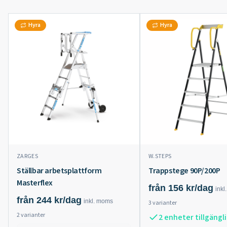
Hyra
Hyra
ZARGES
W.STEPS
Ställbar arbetsplattform
Trappstege 90P/200P
Masterflex
från
156
kr/dag
inkl.
från
244
kr/dag
inkl.
moms
3
varianter
2
varianter
2 enheter tillgängl