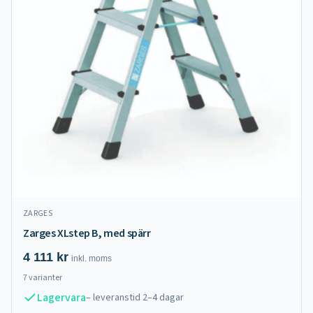
ZARGES
Zarges XLstep B, med spärr
4 111
kr
inkl.
moms
7
varianter
Lagervara
– leveranstid 2–4 dagar