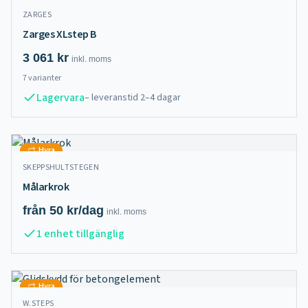
ZARGES
Zarges XLstep B
3 061
kr
inkl.
moms
7
varianter
Lagervara
– leveranstid 2–4 dagar
Hyra
SKEPPSHULTSTEGEN
Målarkrok
från
50
kr/dag
inkl.
moms
1 enhet tillgänglig
Hyra
W.STEPS