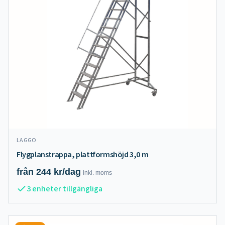
LAGGO
Flygplanstrappa, plattformshöjd 3,0 m
från
244
kr/dag
inkl.
moms
3 enheter tillgängliga