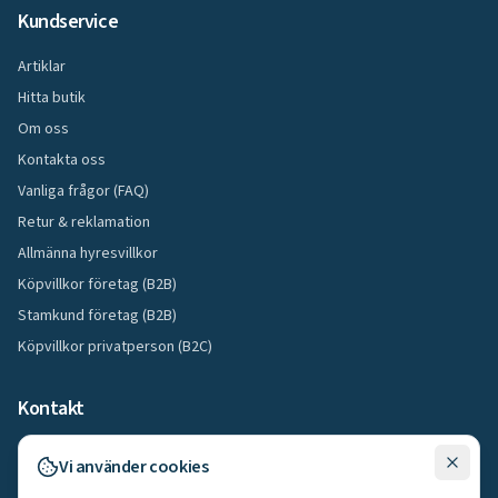
Kundservice
Artiklar
Hitta butik
Om oss
Kontakta oss
Vanliga frågor (FAQ)
Retur & reklamation
Allmänna hyresvillkor
Köpvillkor företag (B2B)
Stamkund företag (B2B)
Köpvillkor privatperson (B2C)
Kontakt
08-295030
Vi använder cookies
info@stegbolaget.com