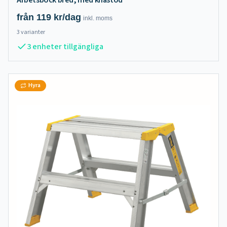
Arbetsbock bred, med knästöd
från
119
kr/dag
inkl.
moms
3
varianter
3 enheter tillgängliga
Hyra