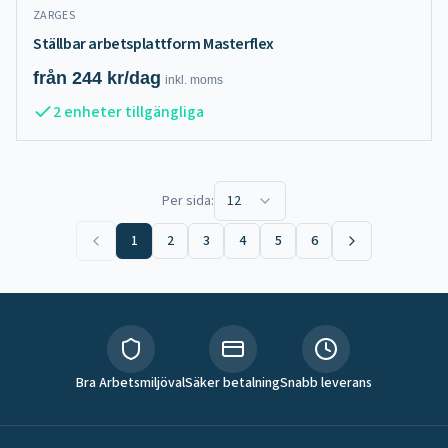
ZARGES
Ställbar arbetsplattform Masterflex
från
244
kr/dag
inkl.
moms
2 enheter tillgängliga
Per sida:
12
1
2
3
4
5
6
Bra Arbetsmiljöval
Säker betalning
Snabb leverans