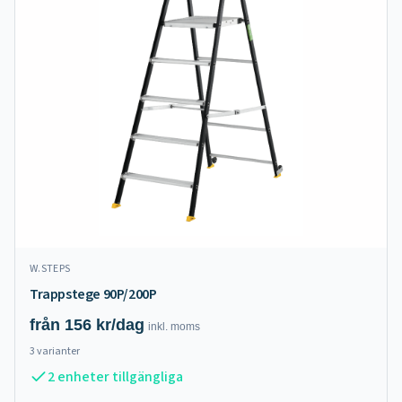
W.STEPS
Trappstege 90P/200P
från
156
kr/dag
inkl.
moms
3
varianter
2 enheter tillgängliga