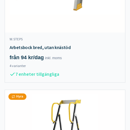
W.STEPS
Arbetsbock bred, utan knästöd
från
94
kr/dag
inkl.
moms
4
varianter
7 enheter tillgängliga
Hyra