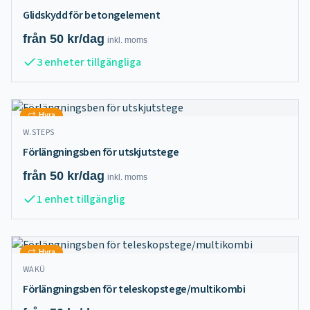
Glidskydd för betongelement
från
50
kr/dag
inkl.
moms
3 enheter tillgängliga
Hyra
W.STEPS
Förlängningsben för utskjutstege
från
50
kr/dag
inkl.
moms
1 enhet tillgänglig
Hyra
WAKÜ
Förlängningsben för teleskopstege/multikombi